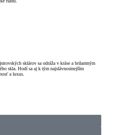
e riadu.
trovských sklárov sa odráža v kráse a brilantným
ého skla. Hodí sa aj k tým najslávnostnejším
nosť a luxus.