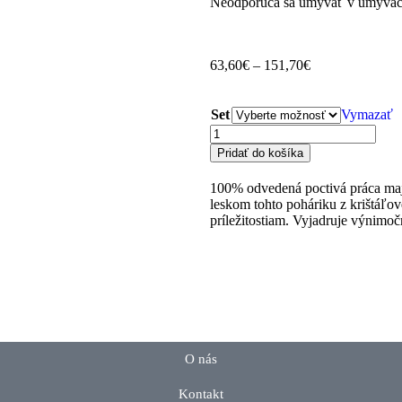
Neodporúča sa umývať v umývačk
63,60
€
–
151,70
€
Set
Vymazať
Pridať do košíka
100% odvedená poctivá práca majs
leskom tohto poháriku z krištáľov
príležitostiam. Vyjadruje výnimoč
O nás
Kontakt