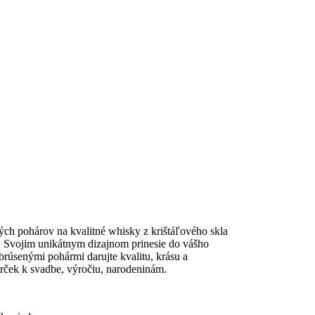
ých pohárov na kvalitné whisky z krištáľového skla
 Svojim unikátnym dizajnom prinesie do vášho
brúsenými pohármi darujte kvalitu, krásu a
arček k svadbe, výročiu, narodeninám.